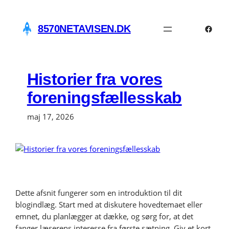
Spring
til
Faceb
8570NETAVISEN.DK
indhold
Historier fra vores
foreningsfællesskab
maj 17, 2026
Dette afsnit fungerer som en introduktion til dit
blogindlæg. Start med at diskutere hovedtemaet eller
emnet, du planlægger at dække, og sørg for, at det
fanger læserens interesse fra første sætning. Giv et kort