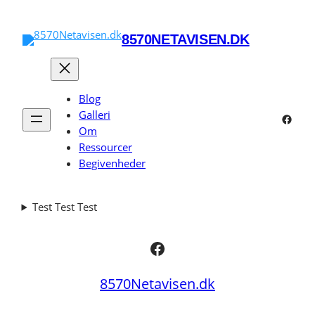
Spring
til
8570NETAVISEN.DK
indhold
Blog
Galleri
Faceb
Om
Ressourcer
Begivenheder
Test Test Test
Facebook
8570Netavisen.dk